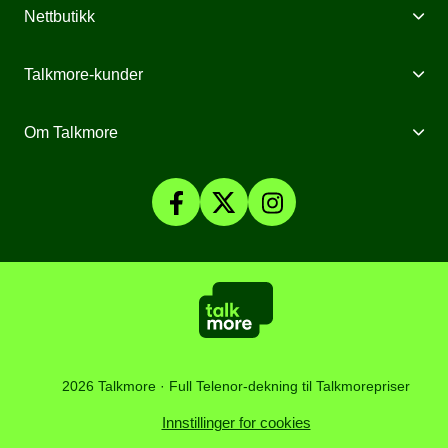
Mobilabonnement
Nettbutikk
Internett fra Talkmore
Mobiltelefoner
Talkmore-kunder
Mobilt Bredbånd
Mobilforsikring
Mine Sider
Om Talkmore
Priser
Mobilpant
Talkmore-appen
Om Talkmore
Smartklokker
Fyll på saldo
Personvern og Cookies
SomNy
Vilkår, angrerett og klage
Affiliate
Kundesenter
Åpenhetsloven
Artikler
2026 Talkmore · Full Telenor-dekning til Talkmorepriser
Innstillinger for cookies