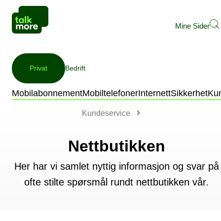
Mine Sider
Privat
Bedrift
Mobilabonnement
Mobiltelefoner
Internett
Sikkerhet
Ku
Kundeservice
Nettbutikken
Her har vi samlet nyttig informasjon og svar på
ofte stilte spørsmål rundt nettbutikken vår.