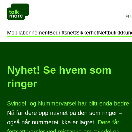
Logg
Privat
Bedrift
Mobilabonnement
Bedriftsnett
Sikkerhet
Nettbutikk
Kun
Nyhet! Se hvem som
ringer
Svindel- og Nummervarsel har blitt enda bedre.
Nå får dere opp navnet på den som ringer –
også når nummeret ikke er lagret
. Dere får
fortsatt varsler ved mistanke om svindel og