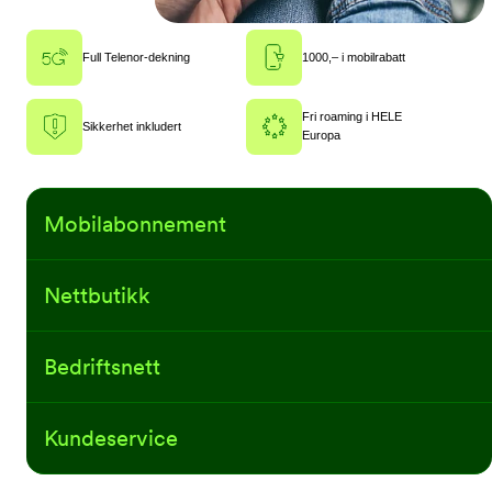
Full Telenor-dekning
1000,– i mobilrabatt
Fri roaming i HELE
Sikkerhet inkludert
Europa
Mobilabonnement
Nettbutikk
Bedriftsnett
Kundeservice