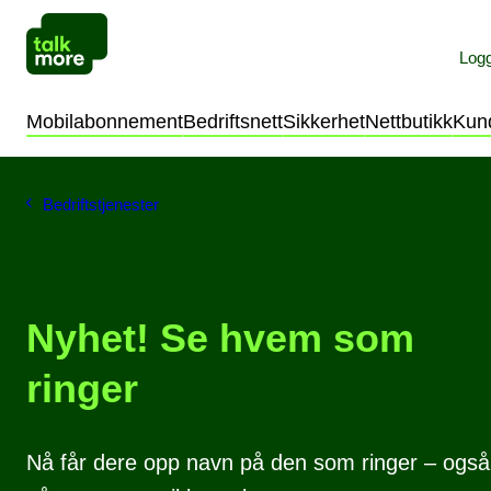
Logg
Privat
Bedrift
Mobilabonnement
Bedriftsnett
Sikkerhet
Nettbutikk
Kun
Bedriftstjenester
Nyhet! Se hvem som
ringer
Nå får dere opp navn på den som ringer – også