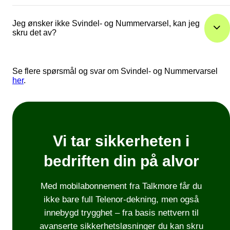
Nummervarsel.
Funksjonen aktiveres automatisk i løpet av den første uken i
mars, og vil være tilgjengelig for alle med Svindel- og
Jeg ønsker ikke Svindel- og Nummervarsel, kan jeg
Nummervarsel innen 6. mars.
skru det av?
Du kan også endre informasjon direkte på
1890.no
. Merk at
dette kun påvirker visningen i Svindel- og Nummervarsel, o
ikke andre nummeropplysningstjenester. For
Ja, det er mulig å deaktivere tjenesten. Ta kontakt med
Se flere spørsmål og svar om Svindel- og Nummervarsel
bedriftsabonnement må endringer gjøres via
kundeservice
, så hjelper vi deg.
her
.
Brønnøysundregistrene.
Vi anbefaler likevel å ha Svindel- og Nummervarsel aktivert 
din egen sikkerhet. Tjenesten er inkludert i abonnementet dit
og du betaler ingenting ekstra for å bruke den.
Vi tar sikkerheten i
bedriften din på alvor
Med mobilabonnement fra Talkmore får du
ikke bare full Telenor-dekning, men også
innebygd trygghet – fra basis nettvern til
avanserte sikkerhetsløsninger du kan skru