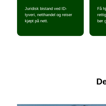
Juridisk bistand ved ID-
Få hj
tyveri, netthandel og reiser
rett
kjøpt på nett.
bør g
De