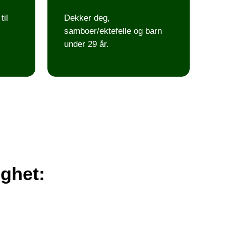
til
Dekker deg,
samboer/ektefelle og barn
under 29 år.
gghet: