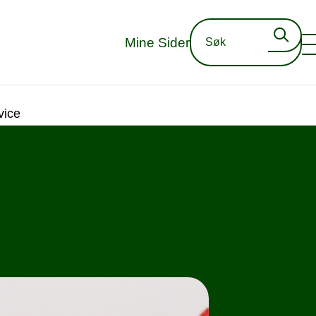
Mine Sider
vice