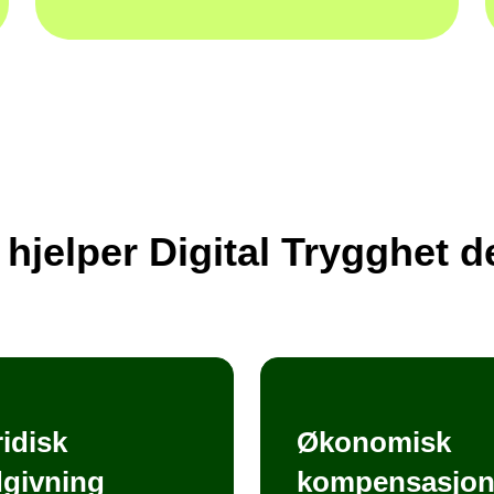
 hjelper Digital Trygghet 
idisk
Økonomisk
dgivning
kompensasjo