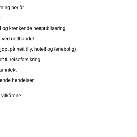
vning per år
r
 og krenkende nettpublisering
 ved netthandel
øpt på nett (fly, hotell og feriebolig)
t til reiseforsikring
sinntekt
tende hendelser
i vilkårene.