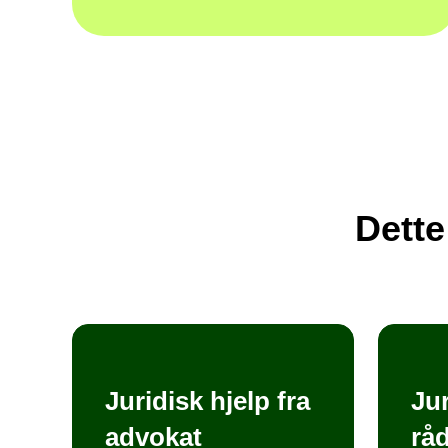
Dette
Juridisk hjelp fra
Jur
advokat
rå