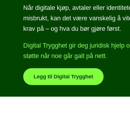
Når digitale kjøp, avtaler eller identitet
misbrukt, kan det være vanskelig å vit
krav på – og hva du bør gjøre først.
Digital Trygghet gir deg juridisk hjelp
støtte når noe går galt på nett.
Legg til Digital Trygghet