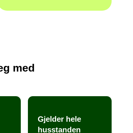
deg med
Gjelder hele
n
husstanden