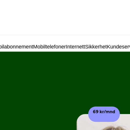
ilabonnement
Mobiltelefoner
Internett
Sikkerhet
Kundeser
69 kr/mnd