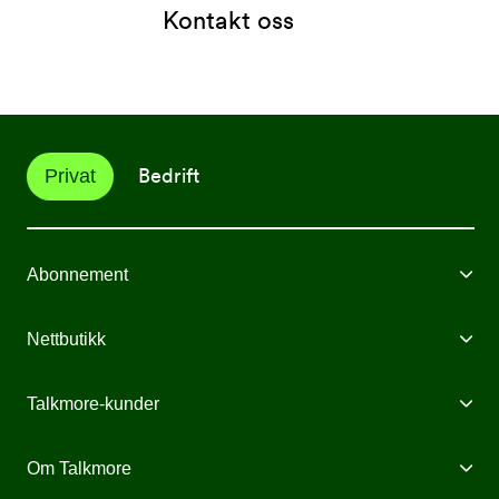
Kontakt oss
Bedrift
Privat
Abonnement
Mobilabonnement
Nettbutikk
Internett fra Talkmore
Mobiltelefoner
Talkmore-kunder
Mobilt Bredbånd
Mobilforsikring
Mine Sider
Om Talkmore
Priser
Mobilpant