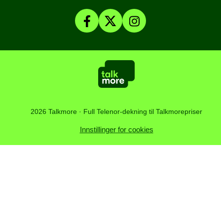
Talkmore-appen
Om Talkmore
Smartklokker
Fyll på saldo
Personvern og Cookies
SomNy
Vilkår, angrerett og klage
Affiliate
Kundesenter
Åpenhetsloven
Artikler
2026 Talkmore · Full Telenor-dekning til Talkmorepriser
Innstillinger for cookies