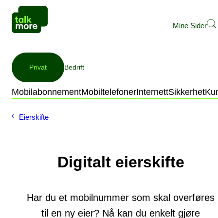
Mine Sider
Privat
Bedrift
Mobilabonnement
Mobiltelefoner
Internett
Sikkerhet
Ku
Eierskifte
Digitalt eierskifte
Har du et mobilnummer som skal overføres
til en ny eier? Nå kan du enkelt gjøre