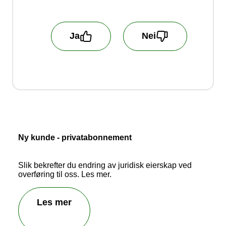
💡 Tips: E-posten sendes fra Talkmore og er trygg å åpne –
men husk alltid å sjekke at avsenderadressen slutter på
@talkmore.no.
Ja
Nei
Hjelp oss å bli bedre! Fortell oss hva du er
misfornøyd med! Vi behandler ikke
kundehenvendelser som blir sendt inn her.
Ny kunde - privatabonnement
Slik bekrefter du endring av juridisk eierskap ved
overføring til oss. Les mer.
Les mer