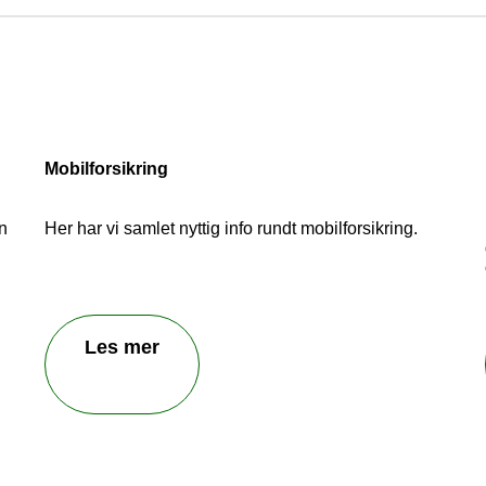
 oss å bli bedre! Fortell oss hva du er misfornøyd me
dler ikke kundehenvendelser som blir sendt inn her
Mobilforsikring
n
Her har vi samlet nyttig info rundt mobilforsikring.
Send inn tilbakemelding
Les mer