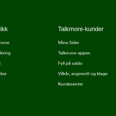
ikk
Talkmore-kunder
foner
Mine Sider
ikring
Talkmore-appen
t
Fyll på saldo
kker
Vilkår, angrerett og klage
Kundesenter