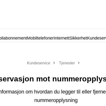
ilabonnement
Mobiltelefoner
Internett
Sikkerhet
Kundeser
Kundeservice
Tjenester
servasjon mot nummeropply
informasjon om hvordan du legger til eller fjern
nummeropplysning