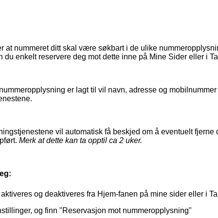
 at nummeret ditt skal være søkbart i de ulike nummeropplysn
n du enkelt reservere deg mot dette inne på Mine Sider eller i 
ummeropplysning er lagt til vil navn, adresse og mobilnummer sk
enestene.
sningstjenestene vil automatisk få beskjed om å eventuelt fjer
pført.
Merk at dette kan ta opptil ca 2 uker.
eg:
ktiveres og deaktiveres fra Hjem-fanen på mine sider eller i 
nstillinger, og finn "Reservasjon mot nummeropplysning"