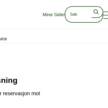
Mine Sider
vice
sning
er reservasjon mot