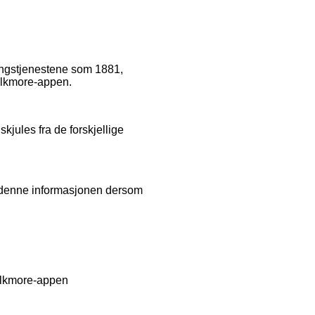
ingstjenestene som 1881,
Talkmore-appen.
jules fra de forskjellige
ne denne informasjonen dersom
Talkmore-appen