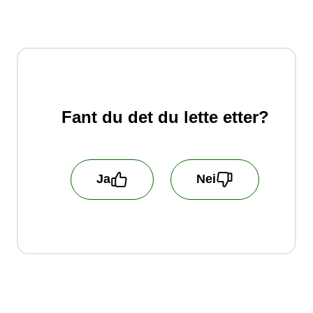
Fant du det du lette etter?
Ja
Nei
Hjelp oss å bli bedre! Fortell oss hva du er
misfornøyd med! Vi behandler ikke
kundehenvendelser som blir sendt inn her.