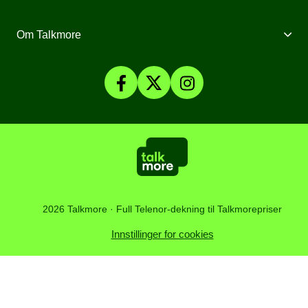
Mobilt Bredbånd
Mobilforsikring
Mine Sider
Om Talkmore
Priser
Mobilpant
Talkmore-appen
Om Talkmore
Smartklokker
Fyll på saldo
Personvern og Cookies
SomNy
Vilkår, angrerett og klage
Affiliate
Kundesenter
Åpenhetsloven
Artikler
2026 Talkmore · Full Telenor-dekning til Talkmorepriser
Innstillinger for cookies