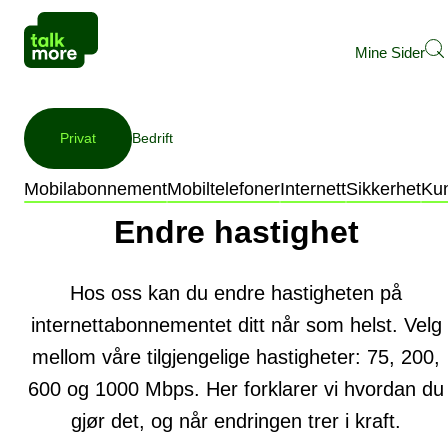
Mine Sider
Privat
Bedrift
Kundesenter
Abonnement
Mobilabonnement
Mobiltelefoner
Internett
Sikkerhet
Ku
Endre hastighet
Hos oss kan du endre hastigheten på
internettabonnementet ditt når som helst.
Velg
mellom våre tilgjengelige hastigheter: 75, 200,
600 og 1000 Mbps.
Her forklarer vi hvordan du
gjør det, og når endringen trer i kraft.