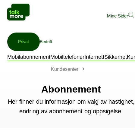
Mine Sider
Privat
Bedrift
Mobilabonnement
Mobiltelefoner
Internett
Sikkerhet
Ku
Kundesenter
Abonnement
Her finner du informasjon om valg av hastighet,
endring av abonnement og oppsigelse.