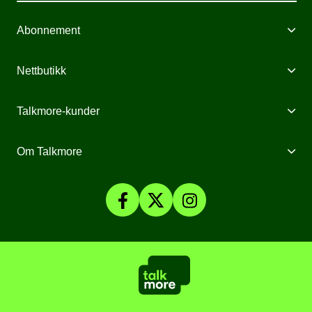
Abonnement
Mobilabonnement
Nettbutikk
Internett fra Talkmore
Mobiltelefoner
Talkmore-kunder
Mobilt Bredbånd
Mobilforsikring
Mine Sider
Om Talkmore
Priser
Mobilpant
Talkmore-appen
Om Talkmore
Smartklokker
Fyll på saldo
Personvern og Cookies
SomNy
Vilkår, angrerett og klage
Affiliate
Kundesenter
Åpenhetsloven
Artikler