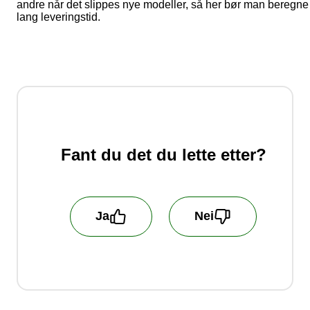
andre når det slippes nye modeller, så her bør man beregne
lang leveringstid.
Fant du det du lette etter?
Ja
Nei
Hjelp oss å bli bedre! Fortell oss hva du er
misfornøyd med!