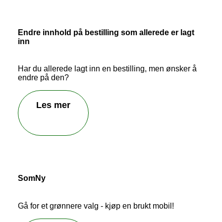
Vi behandler ikke kundehenvendelser som blir
sendt inn her.
Endre innhold på bestilling som allerede er lagt
inn
Har du allerede lagt inn en bestilling, men ønsker å
endre på den?
Les mer
Send inn tilbakemelding
SomNy
Gå for et grønnere valg - kjøp en brukt mobil!