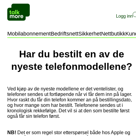
Logg inn
Privat
Bedrift
Mobilabonnement
Bedriftsnett
Sikkerhet
Nettbutikk
Kun
Kundeservice
Nettbutikken
Har du bestilt en av de
nyeste telefonmodellene?
Ved kjøp av de nyeste modellene er det ventelister, og
telefoner sendes ut fortløpende når vi får dem inn på lager.
Hvor raskt du får din telefon kommer an på bestillingsdato,
og hvor mange som har bestilt. Telefonene sendes ut i
kronologisk rekkefølge. Det vil si at den som bestilte først
også får sin telefon først.
NB!
Det er som regel stor etterspørsel både hos Apple og