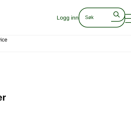
Logg inn
ice
er