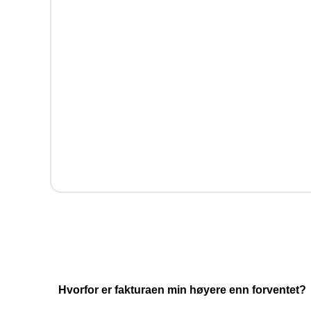
Hjelp
Vi be
Hvorfor er fakturaen min høyere enn forventet?