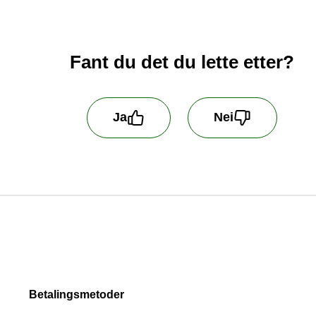
Fant du det du lette etter?
Ja
Nei
 oss å bli bedre! Fortell oss hva du er misfornøyd me
handler ikke kundehenvendelser som blir sendt inn h
Betalingsmetoder