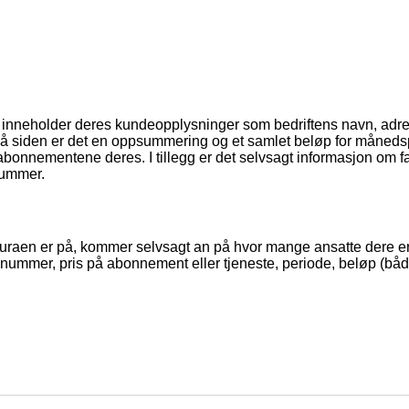
n inneholder deres kundeopplysninger som bedriftens navn, ad
å siden er det en oppsummering og et samlet beløp for månedsp
 abonnementene deres. I tillegg er det selvsagt informasjon om f
nummer.
uraen er på, kommer selvsagt an på hvor mange ansatte dere er. 
nummer, pris på abonnement eller tjeneste, periode, beløp (båd