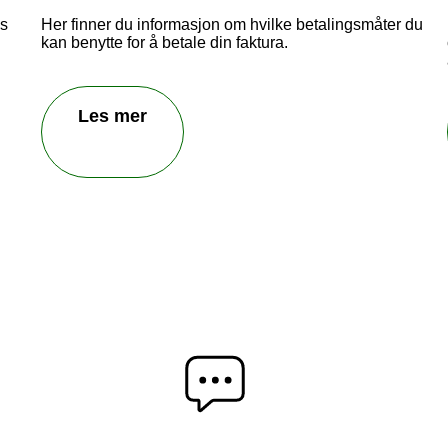
es
Her finner du informasjon om hvilke betalingsmåter du
kan benytte for å betale din faktura.
Les mer
Send inn tilbakemelding