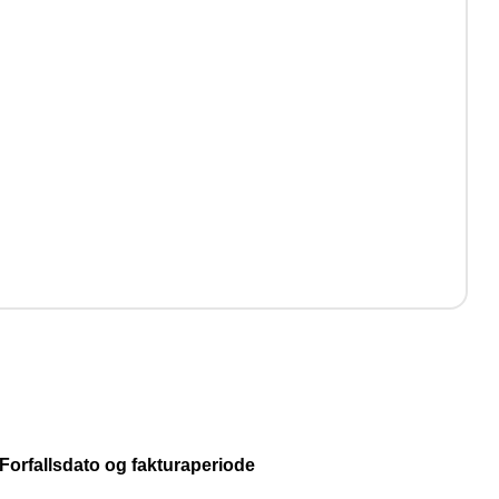
d!
er.
Forfallsdato og fakturaperiode