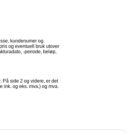
resse, kundenumer og
ris og eventuell bruk utover
akturadato, -periode, beløp,
På side 2 og videre, er det
e ink. og eks. mva.) og mva.