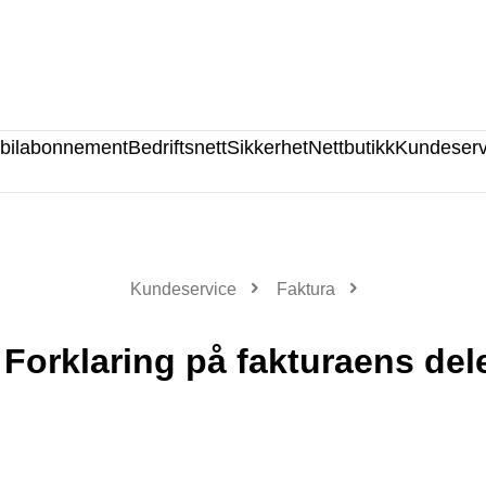
bilabonnement
Bedriftsnett
Sikkerhet
Nettbutikk
Kundeserv
Kundeservice
Faktura
Forklaring på fakturaens del