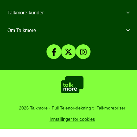
Internett fra Talkmore
Mobiltelefoner
Talkmore-kunder
Mobilt Bredbånd
Mobilforsikring
Mine Sider
Om Talkmore
Priser
Mobilpant
Talkmore-appen
Om Talkmore
Smartklokker
Fyll på saldo
Personvern og Cookies
SomNy
Vilkår, angrerett og klage
Affiliate
Kundesenter
Åpenhetsloven
Artikler
2026 Talkmore · Full Telenor-dekning til Talkmorepriser
Innstillinger for cookies