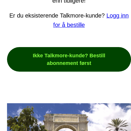
enn tidligere!
Er du eksisterende Talkmore-kunde?
Logg inn
for å bestille
Ikke Talkmore-kunde? Bestill
abonnement først