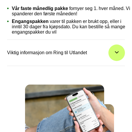
Vår faste månedlig pakke
fornyer seg 1. hver måned. Vi
spanderer den første måneden!
Engangspakken
varer til pakken er brukt opp, eller i
inntil 30 dager fra kjøpsdato. Du kan bestille så mange
engangspakker du vil
Viktig informasjon om Ring til Utlandet
Ring til Utlandet gjelder kun når du ringer fra Norge
Du får en SMS når du har brukt 80 % av pakken
Merk at det kan forekomme enkelte forsinkelser i
registrering av forbruk, og SMS-varsling bør derfor sees
på som en indikasjon på ditt forbruk
Ved aktivering av en løpende talepakke i en måned vil
pris og antall minutter og SMS justeres til de gjenstående
dagene i måneden
Ved deaktivering av løpende talepakke, varer