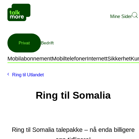
Mine Sider
Privat
Bedrift
Mobilabonnement
Mobiltelefoner
Internett
Sikkerhet
Ku
Ring til Utlandet
Ring til Somalia
Ring til Somalia talepakke – nå enda billigere