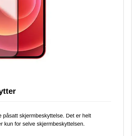
p
s
ytter
e påsatt skjermbeskyttelse. Det er helt
ler kun for selve skjermbeskyttelsen.