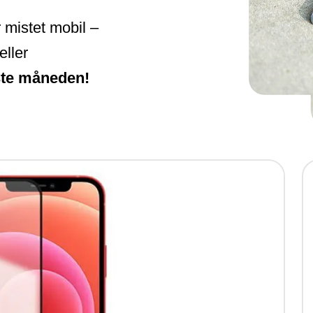
 mistet mobil –
eller
ste måneden!
T
i