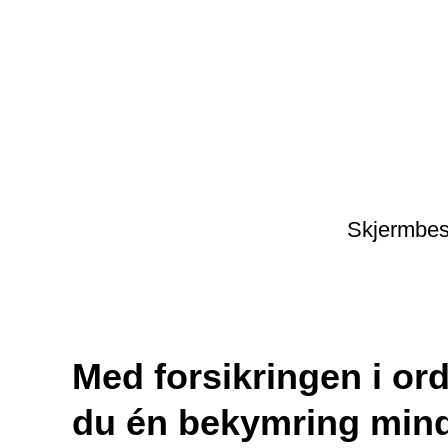
Skjermbesk
Med forsikringen i or
du én bekymring min