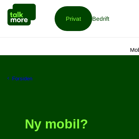
Privat
Bedrift
Mob
Forsiden
Ny mobil?