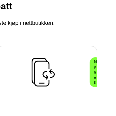
att
te kjøp i nettbutikken.
N
y
h
e
t!