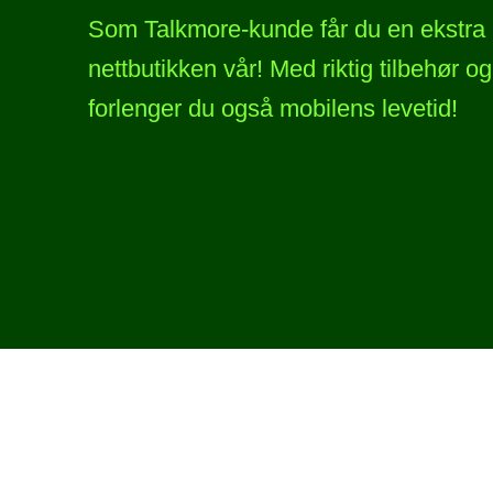
Som Talkmore-kunde får du en ekstra l
nettbutikken vår! Med riktig tilbehør og
forlenger du også mobilens levetid!