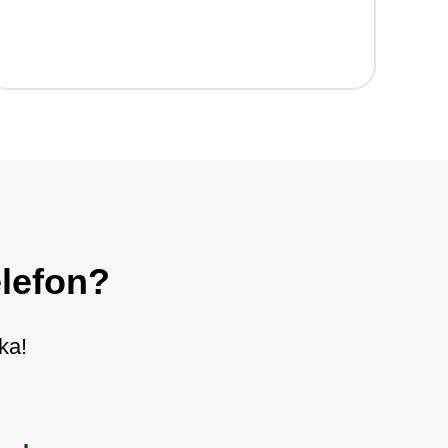
elefon?
ka!