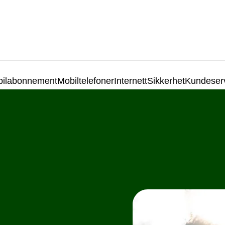
ilabonnement
Mobiltelefoner
Internett
Sikkerhet
Kundeser