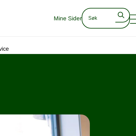
Mine Sider
vice