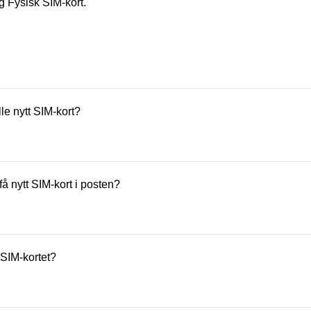
lg Fysisk SIM-kort.
lle nytt SIM-kort?
er 99,–. Det er kostnadsfritt å bestille eSIM.
 få nytt SIM-kort i posten?
s normalt innen 1–3 virkedager.
 SIM-kortet?