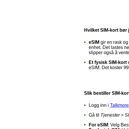
Hvilket SIM-kort bør
eSIM
gir en rask og
enhet. Det lastes ne
slipper også å vente
Et fysisk SIM-kort
eSIM. Det koster 99,
Slik bestiller SIM-kor
Logg inn i
Talkmore
Gå til
Tjenester
>
SI
For eSIM
: Velg Best