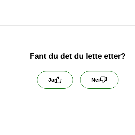
er med:
størrelse (brukes i de fleste nyere mobiler)
stor
rste størrelse
Fant du det du lette etter?
Ja
Nei
 oss å bli bedre! Fortell oss hva du er misfornøyd me
dler ikke kundehenvendelser som blir sendt inn her