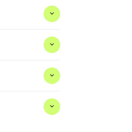
ter automatisk å virke når du
ge et nummer. Da får du opp
tøtter eSIM.
m det skal, kan du bruke det
 enkelt ut den størrelsen