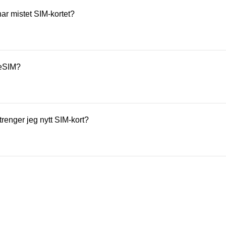
ortet i Talkmore-appen eller på Mine Sider.
har mistet SIM-kortet?
rt i Talkmore-appen eller på Mine Sider. Det gamle SIM-kortet slut
 at ingen andre kan bruke det.
 eSIM?
 taste inn *#06# i Telefon-appen – akkurat som om du skulle rin
. Hvis du ser en linje som heter EID, betyr det at mobilen din s
trenger jeg nytt SIM-kort?
is det gamle SIM-kortet passer i den nye mobilen og fungerer so
aktivere et nytt eSIM til den nye mobilen.
IM-kortet kommer i tre størrelser i ett og samme kort. Du knekker