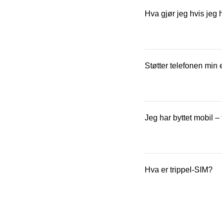
Du kan aktivere SIM-k
Se veiledning her
.
Hva gjør jeg hvis jeg 
Bestill et nytt SIM-ko
aktiverer det nye, slik
Støtter telefonen min
Det finner du ut ved å
informasjon om mobilen
Jeg har byttet mobil – 
Ikke nødvendigvis. Hv
videre.
Hva er trippel-SIM?
Bruker du eSIM, må du 
Trippel-SIM betyr at S