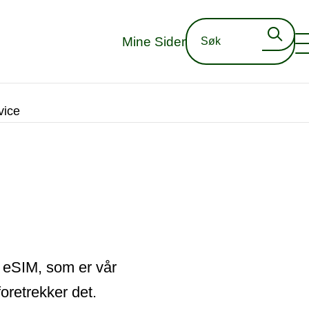
Mine Sider
vice
n eSIM, som er vår
foretrekker det.