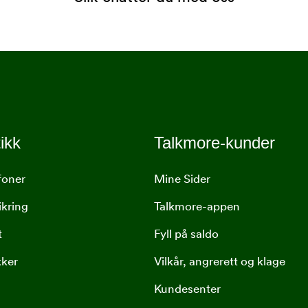
ikk
Talkmore-kunder
foner
Mine Sider
ikring
Talkmore-appen
t
Fyll på saldo
kker
Vilkår, angrerett og klage
Kundesenter