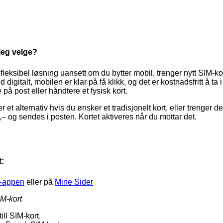
 jeg velge?
 fleksibel løsning uansett om du bytter mobil, trenger nytt SIM-kor
d digitalt, mobilen er klar på få klikk, og det er kostnadsfritt å 
 på post eller håndtere et fysisk kort.
er et alternativ hvis du ønsker et tradisjonelt kort, eller trenger d
– og sendes i posten. Kortet aktiveres når du mottar det.
t:
-appen
eller på
Mine Sider
M-kort
ill SIM-kort.