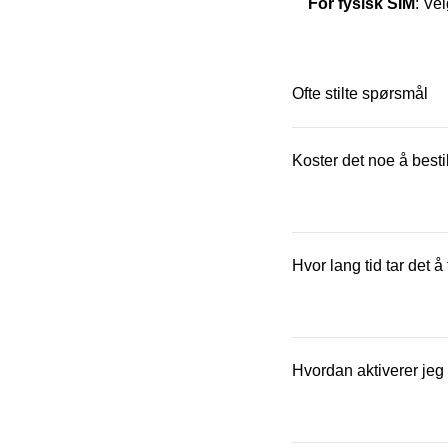
For fysisk SIM
: Ve
Ofte stilte spørsmål
Koster det noe å besti
Et fysisk SIM-kort kost
Hvor lang tid tar det å
Fysisk SIM-kort sende
Hvordan aktiverer jeg