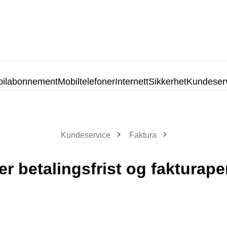
ilabonnement
Mobiltelefoner
Internett
Sikkerhet
Kundeser
Kundeservice
Faktura
er betalingsfrist og fakturap