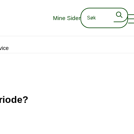
Mine Sider
vice
eriode?