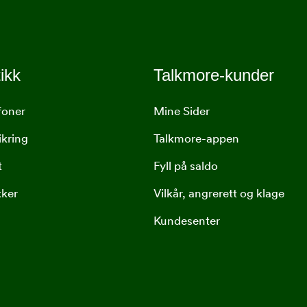
ikk
Talkmore-kunder
foner
Mine Sider
ikring
Talkmore-appen
t
Fyll på saldo
kker
Vilkår, angrerett og klage
Kundesenter