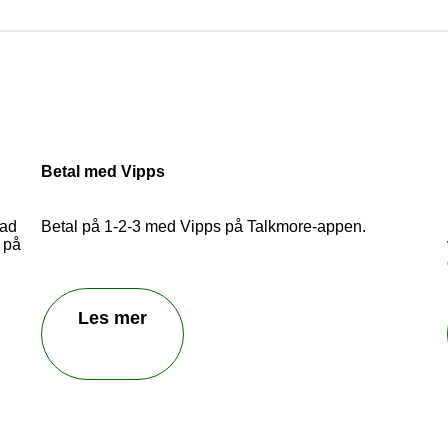
 oss å bli bedre! Fortell oss hva du er misfornøyd me
dler ikke kundehenvendelser som blir sendt inn her
Betal med Vipps
oad
Betal på 1-2-3 med Vipps på Talkmore-appen.
l på
Les mer
Send inn tilbakemelding