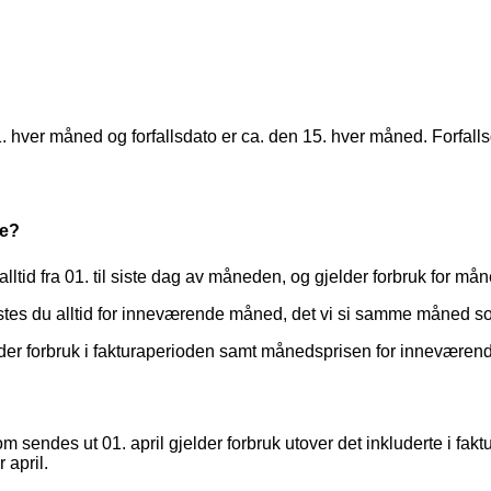
 hver måned og forfallsdato er ca. den 15. hver måned. Forfallsda
de?
lltid fra 01. til siste dag av måneden, og gjelder forbruk for mån
es du alltid for inneværende måned, det vi si samme måned som
lder forbruk i fakturaperioden samt månedsprisen for innevære
m sendes ut 01. april gjelder forbruk utover det inkluderte i fak
 april.