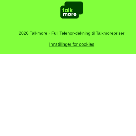
vilkår ikke blir overholdt
Kundesenter
Åpenhetsloven
Artikler
2026 Talkmore · Full Telenor-dekning til Talkmorepriser
Innstillinger for cookies