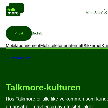
Mine Sider
Privat
Bedrift
Mobilabonnement
Mobiltelefoner
Internett
Sikkerhet
Ku
Om Talkmore
Talkmore-kulturen
Hos Talkmore er alle like velkommen som kund
og ansatte – uavhengig av etnisitet, alder,