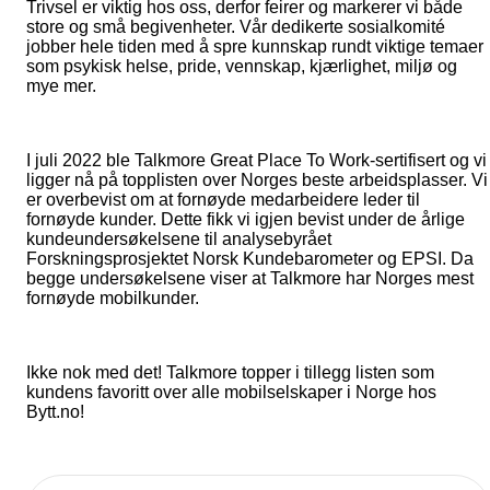
Trivsel er viktig hos oss, derfor feirer og markerer vi både
store og små begivenheter. Vår dedikerte sosialkomité
jobber hele tiden med å spre kunnskap rundt viktige temaer
som psykisk helse, pride, vennskap, kjærlighet, miljø og
mye mer.
I juli 2022 ble Talkmore Great Place To Work-sertifisert og vi
ligger nå på topplisten over Norges beste arbeidsplasser. Vi
er overbevist om at fornøyde medarbeidere leder til
fornøyde kunder. Dette fikk vi igjen bevist under de årlige
kundeundersøkelsene til analysebyrået
Forskningsprosjektet Norsk Kundebarometer og EPSI. Da
begge undersøkelsene viser at Talkmore har Norges mest
fornøyde mobilkunder.
Ikke nok med det! Talkmore topper i tillegg listen som
kundens favoritt over alle mobilselskaper i Norge hos
Bytt.no!