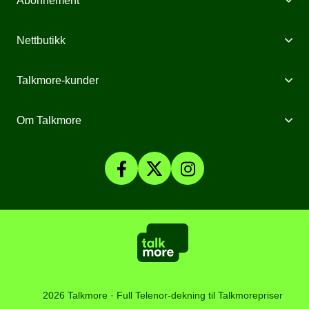
Abonnement
Mobilabonnement
Nettbutikk
Internett fra Talkmore
Mobiltelefoner
Talkmore-kunder
Mobilt Bredbånd
Mobilforsikring
Mine Sider
Om Talkmore
Priser
Mobilpant
Talkmore-appen
Om Talkmore
Smartklokker
Fyll på saldo
Personvern og Cookies
SomNy
Vilkår, angrerett og klage
Affiliate
Kundesenter
Åpenhetsloven
Artikler
2026 Talkmore · Full Telenor-dekning til Talkmorepriser