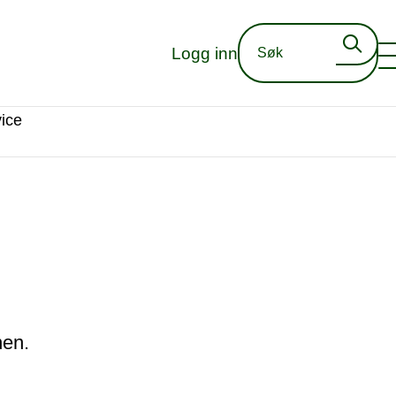
Logg inn
ice
nen.