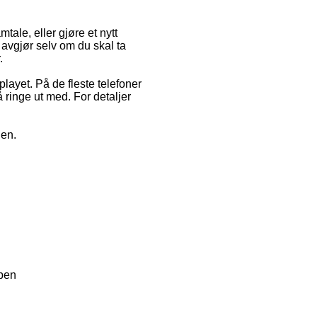
ale, eller gjøre et nytt
avgjør selv om du skal ta
.
layet. På de fleste telefoner
ringe ut med. For detaljer
nen.
ppen