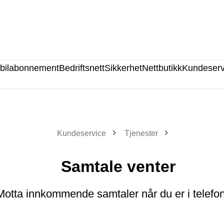
bilabonnement
Bedriftsnett
Sikkerhet
Nettbutikk
Kundeserv
Kundeservice
Tjenester
Samtale venter
Motta innkommende samtaler når du er i telefo