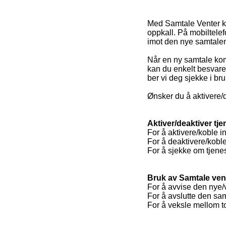
Med Samtale Venter ka
oppkall. På mobiltele
imot den nye samtalen,
Når en ny samtale komm
kan du enkelt besvare
ber vi deg sjekke i br
Ønsker du å aktivere/d
Aktiver/deaktiver tj
For å aktivere/koble i
For å deaktivere/koble
For å sjekke om tjenes
Bruk av Samtale vent
For å avvise den nye/
For å avslutte den sam
For å veksle mellom to