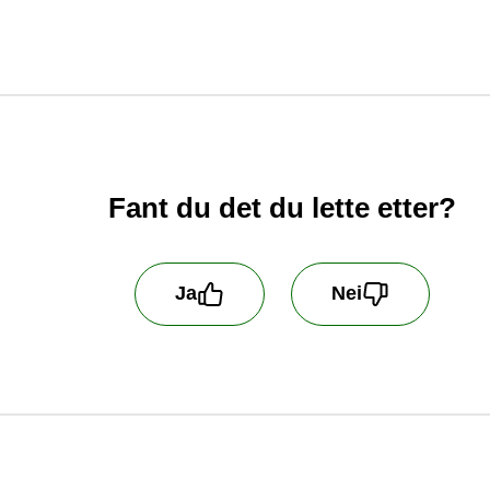
Fant du det du lette etter?
Ja
Nei
 oss å bli bedre! Fortell oss hva du er misfornøyd me
handler ikke kundehenvendelser som blir sendt inn h