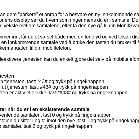
n dere ”parkere” et anrop for å besvare en ny innkommende samt
fonens display ser du hvem som ringer mens du er i samtale. Du 
 veksle mellom samtalene, eller la den nye gå til din MobilSvar
er inn, får du et varsel både med en tonelyd og ved tekst i disp
 en innkommende samtale ved å bruke den tasten du bruker til å 
ukermanualen til din mobiltelefon.
eaktivere tjenesten kan du enkelt gjøre det selv på mobiltelefo
enesten
nn tjenesten, tast: *43# og trykk på ringeknappen
 ut tjenesten, tast: #43# og trykk på ringeknappen
ten er aktiv eller ikke, tast *#43# og trykk på ringeknappen
er når du er i en eksisterende samtale
ventende samtalen, tast 0 og trykk på ringeknappen
talen du sitter i og ta imot den nye, tast 1 og trykk på ringekna
 samtaler, tast 2 og trykk på ringeknappen