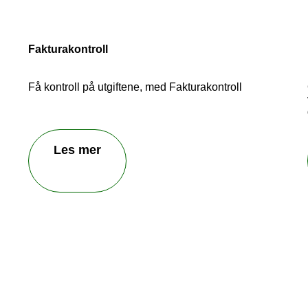
Fakturakontroll
Få kontroll på utgiftene, med Fakturakontroll
Les mer
Send inn tilbakemelding