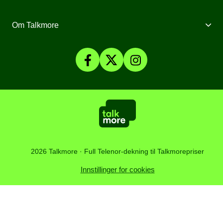
Mobilt Bredbånd
Mobilforsikring
Mine Sider
Om Talkmore
Priser
Mobilpant
Talkmore-appen
Om Talkmore
Smartklokker
Fyll på saldo
Personvern og Cookies
SomNy
Vilkår, angrerett og klage
Affiliate
Kundesenter
Åpenhetsloven
Artikler
2026 Talkmore · Full Telenor-dekning til Talkmorepriser
Innstillinger for cookies