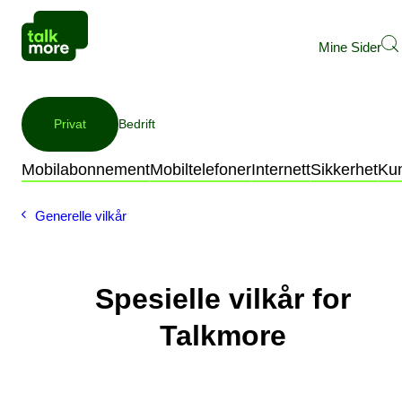
Mine Sider
Privat
Bedrift
Mobilabonnement
Mobiltelefoner
Internett
Sikkerhet
Ku
Generelle vilkår
Spesielle vilkår for
Talkmore