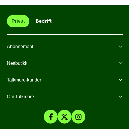
Bedrift
Privat
Abonnement
Mobilabonnement
Nettbutikk
Internett fra Talkmore
Mobiltelefoner
Talkmore-kunder
Mobilt Bredbånd
Mobilforsikring
Mine Sider
Om Talkmore
Priser
Mobilpant
Talkmore-appen
Om Talkmore
Smartklokker
Fyll på saldo
Personvern og Cookies
SomNy