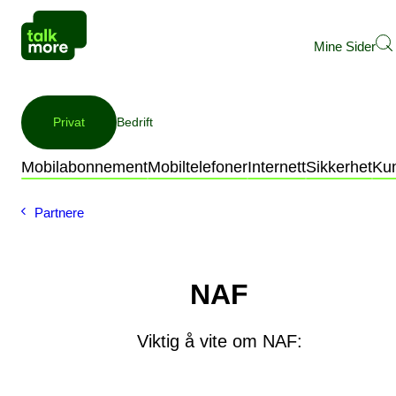
Mine Sider
Privat
Bedrift
Mobilabonnement
Mobiltelefoner
Internett
Sikkerhet
Ku
Partnere
NAF
Viktig å vite om NAF: