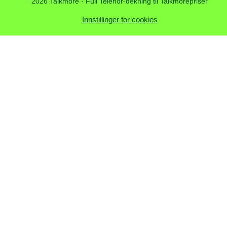
2026 Talkmore · Full Telenor-dekning til Talkmorepriser
Innstillinger for cookies