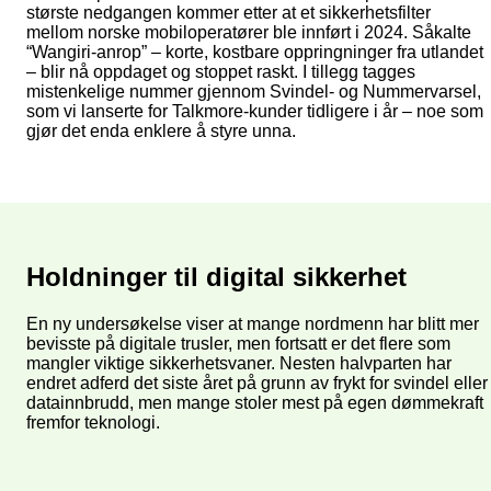
største nedgangen kommer etter at et sikkerhetsfilter
mellom norske mobiloperatører ble innført i 2024. Såkalte
“Wangiri-anrop” – korte, kostbare oppringninger fra utlandet
– blir nå oppdaget og stoppet raskt. I tillegg tagges
mistenkelige nummer gjennom Svindel- og Nummervarsel,
som vi lanserte for Talkmore-kunder tidligere i år – noe som
gjør det enda enklere å styre unna.
Holdninger til digital sikkerhet
En ny undersøkelse viser at mange nordmenn har blitt mer
bevisste på digitale trusler, men fortsatt er det flere som
mangler viktige sikkerhetsvaner. Nesten halvparten har
endret adferd det siste året på grunn av frykt for svindel eller
datainnbrudd, men mange stoler mest på egen dømmekraft
fremfor teknologi.