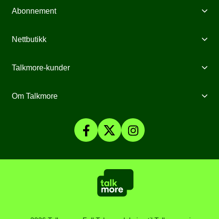
Abonnement
Mobilabonnement
Nettbutikk
Internett fra Talkmore
Mobiltelefoner
Talkmore-kunder
Mobilt Bredbånd
Mobilforsikring
Mine Sider
Om Talkmore
Priser
Mobilpant
Talkmore-appen
Om Talkmore
Smartklokker
Fyll på saldo
Personvern og Cookies
SomNy
Vilkår, angrerett og klage
Affiliate
Kundesenter
Åpenhetsloven
Artikler