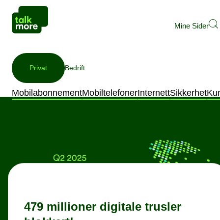
Mine Sider
Privat
Bedrift
Mobilabonnement
Mobiltelefoner
Internett
Sikkerhet
Ku
479 millioner digitale trusler