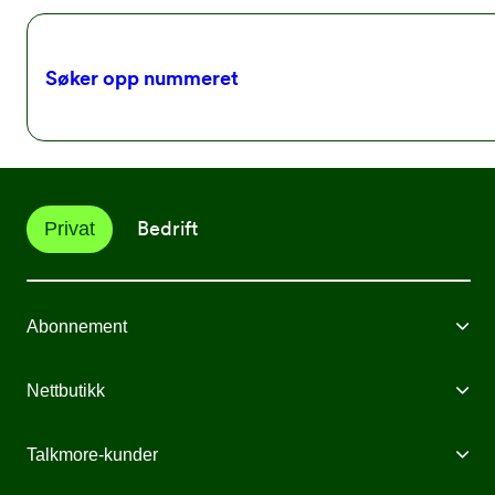
Søker opp nummeret
Bedrift
Privat
Abonnement
Mobilabonnement
Nettbutikk
Internett fra Talkmore
Mobiltelefoner
Talkmore-kunder
Mobilt Bredbånd
Mobilforsikring