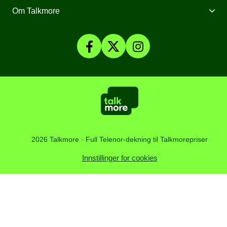
Mine Sider
Om Talkmore
Priser
Mobilpant
Talkmore-appen
Om Talkmore
Smartklokker
Fyll på saldo
Personvern og Cookies
SomNy
Vilkår, angrerett og klage
Affiliate
Kundesenter
Åpenhetsloven
Artikler
2026 Talkmore · Full Telenor-dekning til Talkmorepriser
Innstillinger for cookies