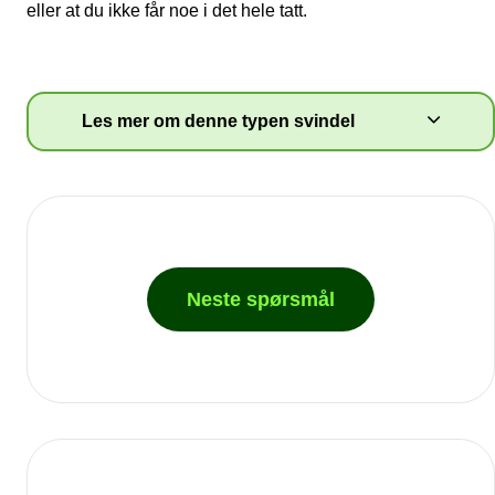
eller at du ikke får noe i det hele tatt.
Les mer om denne typen svindel
Mange forbrukere har blitt lurt av falske
nettbutikker som tilsynelatende selger
populære varer. Etter at du har bestilt og
forskuddsbetalt det du vil kjøpe, dukker varen
aldri opp – eller du får falske merkevarer.
Forbrukertilsynet anbefaler å gå gjennom en
sjekkliste dersom du er usikker:
Neste spørsmål
Er nettbutikken seriøs?
Sjekk andres erfaringer
Tenk deg om før du betaler på forskudd
Har du gått i fella? Kontakt banken så
raskt som mulig
Les mer på
Forbrukertilsynets sider
.