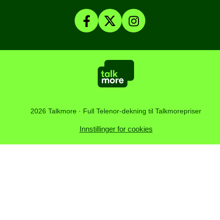
Talkmore-appen
Om Talkmore
Smartklokker
Fyll på saldo
Personvern og Cookies
SomNy
Vilkår, angrerett og klage
Affiliate
Kundesenter
Åpenhetsloven
Artikler
2026 Talkmore · Full Telenor-dekning til Talkmorepriser
Innstillinger for cookies