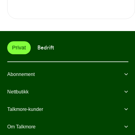
Bedrift
Privat
Abonnement
Mobilabonnement
Nettbutikk
Internett fra Talkmore
Mobiltelefoner
Talkmore-kunder
Mobilt Bredbånd
Mobilforsikring
Mine Sider
Om Talkmore
Priser
Mobilpant