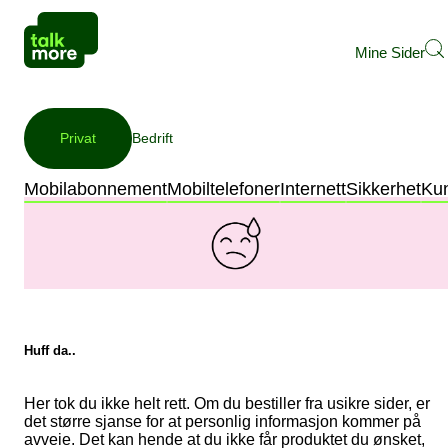
Mine Sider
Privat
Bedrift
Mobilabonnement
Mobiltelefoner
Internett
Sikkerhet
Ku
Huff da..
Her tok du ikke helt rett. Om du bestiller fra usikre sider, er
det større sjanse for at personlig informasjon kommer på
avveie. Det kan hende at du ikke får produktet du ønsket,