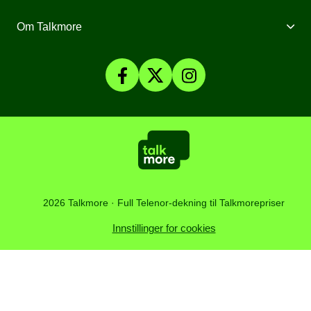
Mobilforsikring
Mine Sider
Om Talkmore
Priser
Mobilpant
Talkmore-appen
Om Talkmore
Smartklokker
Fyll på saldo
Personvern og Cookies
SomNy
Vilkår, angrerett og klage
Affiliate
Kundesenter
Åpenhetsloven
Artikler
2026 Talkmore · Full Telenor-dekning til Talkmorepriser
Innstillinger for cookies