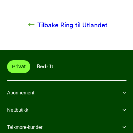
Tilbake Ring til Utlandet
Bedrift
Privat
Abonnement
Mobilabonnement
Nettbutikk
Internett fra Talkmore
Mobiltelefoner
Talkmore-kunder
Mobilt Bredbånd