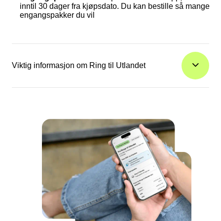
inntil 30 dager fra kjøpsdato. Du kan bestille så mange
engangspakker du vil
Viktig informasjon om Ring til Utlandet
Ring til Utlandet gjelder kun når du ringer fra Norge
Du får en SMS når du har brukt 80 % av pakken
Merk at det kan forekomme enkelte forsinkelser i
registrering av forbruk, og SMS-varsling bør derfor sees
på som en indikasjon på ditt forbruk
Ved aktivering av en løpende talepakke i en måned vil
pris og antall minutter og SMS justeres til de gjenstående
dagene i måneden
Ved deaktivering av løpende talepakke, varer
eksisterende pakke ut inneværende måne
Du må ha et enkelt- eller Talkmore Familieabonnement