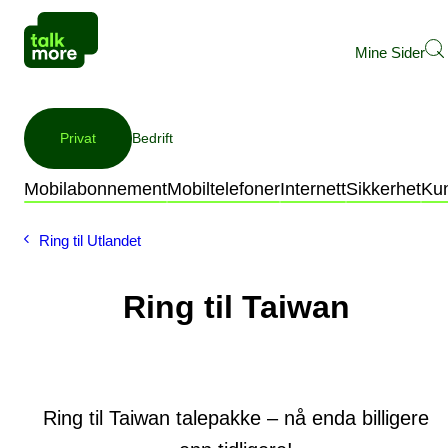
Mine Sider
Privat
Bedrift
Mobilabonnement
Mobiltelefoner
Internett
Sikkerhet
Ku
Ring til Utlandet
Ring til Taiwan
Ring til Taiwan talepakke – nå enda billigere