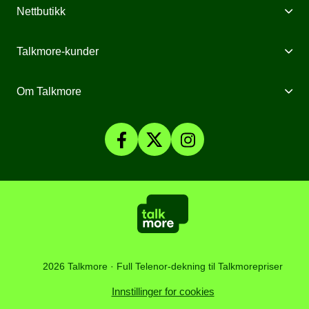
Mobilabonnement
Nettbutikk
Internett fra Talkmore
Mobiltelefoner
Talkmore-kunder
Mobilt Bredbånd
Mobilforsikring
Mine Sider
Om Talkmore
Priser
Mobilpant
Talkmore-appen
Om Talkmore
Smartklokker
Fyll på saldo
Personvern og Cookies
SomNy
Vilkår, angrerett og klage
Affiliate
Kundesenter
Åpenhetsloven
Artikler
2026 Talkmore · Full Telenor-dekning til Talkmorepriser
Innstillinger for cookies