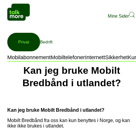
Mine Sider
Privat
Bedrift
Kundeservice
Mobilt Bredbånd
Mobilabonnement
Mobiltelefoner
Internett
Sikkerhet
Ku
Kan jeg bruke Mobilt
Bredbånd i utlandet?
Kan jeg bruke Mobilt Bredbånd i utlandet?
Mobilt Bredbånd fra oss kan kun benyttes i Norge, og kan
ikke ikke brukes i utlandet.