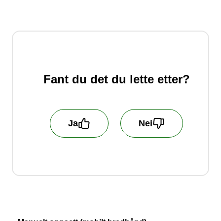
Fant du det du lette etter?
Ja
Nei
Hjelp oss å bli bedre! Fortell oss hva du er
misfornøyd med! Vi behandler ikke
kundehenvendelser som blir sendt inn her.