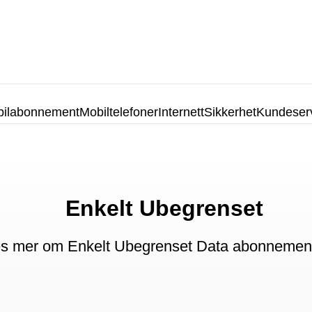
ilabonnement
Mobiltelefoner
Internett
Sikkerhet
Kundeser
Enkelt Ubegrenset
s mer om Enkelt Ubegrenset Data abonnement