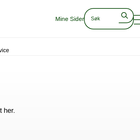
Mine Sider
vice
 her.