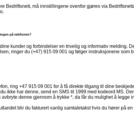
 Bedriftsnett, må innstillingene ovenfor gjøres via Bedriftsnett
o.
ingen på telefonen?
 dine kunder og forbindelser en trivelig og informativ melding.
sen, ringer du (+47) 915 09 001 og følger instruksjonene som blir
fon, ring +47 915 09 001 for å få direkte tilgang til dine beskjed
 du ikke har denne, send en SMS til 1999 med kodeord MS. De
 avbryte denne gjennom å trykke *, da får du mulighet å legge i
utlandet blir du fakturert vanlig samtaletakst hvis du hører på e