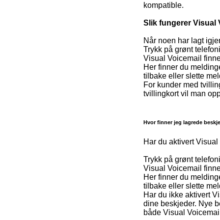
kompatible.
Slik fungerer Visual 
Når noen har lagt igje
Trykk på grønt telefon
Visual Voicemail finn
Her finner du melding
tilbake eller slette me
For kunder med tvillin
tvillingkort vil man o
Hvor finner jeg lagrede beskj
Har du aktivert Visual
Trykk på grønt telefon
Visual Voicemail finn
Her finner du melding
tilbake eller slette me
Har du ikke aktivert V
dine beskjeder. Nye bes
både Visual Voicemail