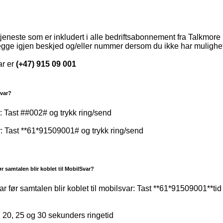
tjeneste som er inkludert i alle bedriftsabonnement fra Talkmore 
legge igjen beskjed og/eller nummer dersom du ikke har mulighet
ar er
(+47) 915 09 001
Svar?
: Tast ##002# og trykk ring/send
r: Tast **61*91509001# og trykk ring/send
r samtalen blir koblet til MobilSvar?
tar før samtalen blir koblet til mobilsvar: Tast **61*91509001**ti
, 20, 25 og 30 sekunders ringetid