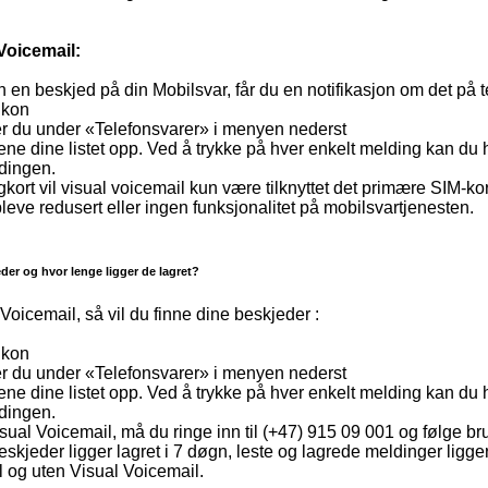
Voicemail:
n en beskjed på din Mobilsvar, får du en notifikasjon om det på 
ikon
er du under «Telefonsvarer» i menyen nederst
ene dine listet opp. Ved å trykke på hver enkelt melding kan du
ldingen.
gkort vil visual voicemail kun være tilknyttet det primære SIM-k
ppleve redusert eller ingen funksjonalitet på mobilsvartjenesten.
eder og hvor lenge ligger de lagret?
 Voicemail, så vil du finne dine beskjeder :
ikon
er du under «Telefonsvarer» i menyen nederst
ene dine listet opp. Ved å trykke på hver enkelt melding kan du
ldingen.
isual Voicemail, må du ringe inn til (+47) 915 09 001 og følge br
kjeder ligger lagret i 7 døgn, leste og lagrede meldinger ligger i
 og uten Visual Voicemail.