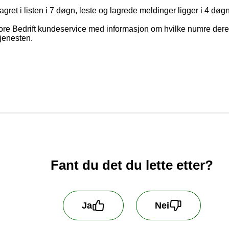
gret i listen i 7 døgn, leste og lagrede meldinger ligger i 4 døgn f
re Bedrift kundeservice med informasjon om hvilke numre dere ø
tjenesten.
Fant du det du lette etter?
Ja
Nei