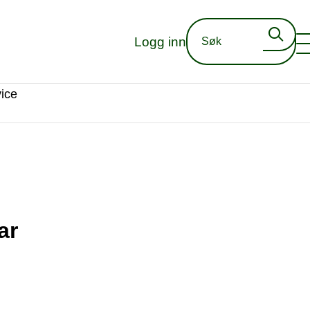
Logg inn
ice
ar