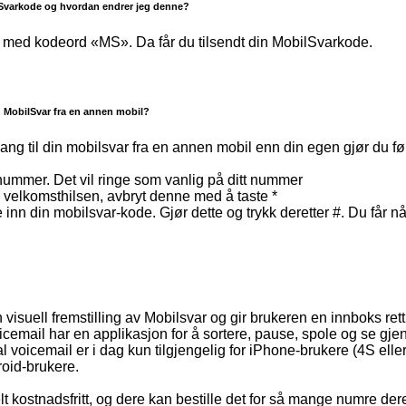
lSvarkode og hvordan endrer jeg denne?
 med kodeord «MS». Da får du tilsendt din MobilSvarkode.
in MobilSvar fra en annen mobil?
ang til din mobilsvar fra en annen mobil enn din egen gjør du f
lnummer. Det vil ringe som vanlig på ditt nummer
 velkomsthilsen, avbryt denne med å taste *
 inn din mobilsvar-kode. Gjør dette og trykk deretter #. Du får nå 
 visuell fremstilling av Mobilsvar og gir brukeren en innboks rett
icemail har en applikasjon for å sortere, pause, spole og se g
al voicemail er i dag kun tilgjengelig for iPhone-brukere (4S elle
droid-brukere.
lt kostnadsfritt, og dere kan bestille det for så mange numre dere