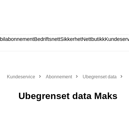
bilabonnement
Bedriftsnett
Sikkerhet
Nettbutikk
Kundeserv
Kundeservice
Abonnement
Ubegrenset data
Ubegrenset data Maks