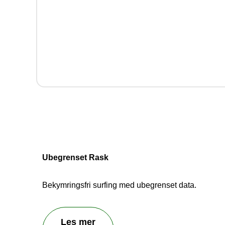
Hjelp
Vi be
Ubegrenset Rask
Bekymringsfri surfing med ubegrenset data.
Les mer