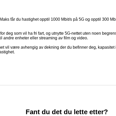
aks får du hastighet opptil 1000 Mbit/s på 5G og opptil 300 Mb
or deg som vil ha fri fart, og utnytte 5G-nettet uten noen begren
til andre enheter eller streaming av film og video.
t vil være avhengig av dekning der du befinner deg, kapasitet i
astighet.
Fant du det du lette etter?