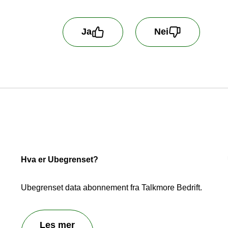
Ja
Nei
 oss å bli bedre! Fortell oss hva du er misfornøyd me
handler ikke kundehenvendelser som blir sendt inn h
Hva er Ubegrenset?
Ubegrenset data abonnement fra Talkmore Bedrift.
Les mer