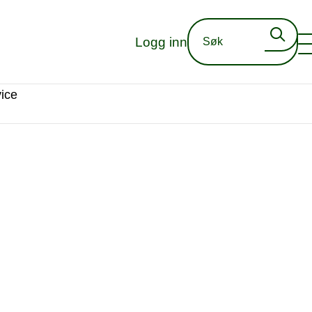
Logg inn
ice