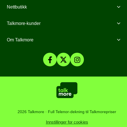
Mobilabonnement
Nettbutikk
Internett fra Talkmore
Mobiltelefoner
Talkmore-kunder
Mobilt Bredbånd
Mobilforsikring
Mine Sider
Om Talkmore
Priser
Mobilpant
Talkmore-appen
Om Talkmore
Smartklokker
Fyll på saldo
Personvern og Cookies
SomNy
Vilkår, angrerett og klage
Affiliate
Kundesenter
Åpenhetsloven
Artikler
2026 Talkmore · Full Telenor-dekning til Talkmorepriser
Innstillinger for cookies