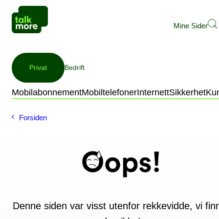
Mine Sider
Privat
Bedrift
Mobilabonnement
Mobiltelefoner
Internett
Sikkerhet
Ku
Forsiden
Denne siden var visst utenfor rekkevidde, vi fin