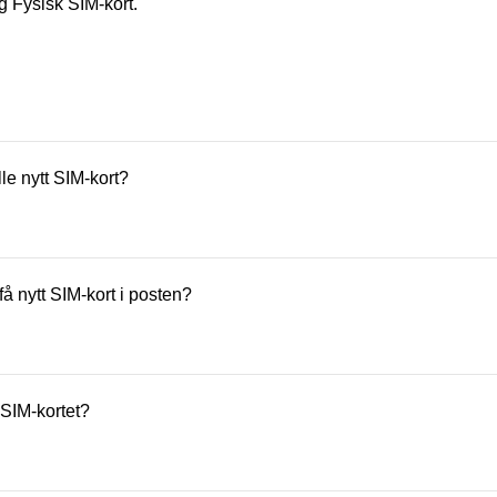
lg Fysisk SIM-kort.
lle nytt SIM-kort?
er 99,–. Det er kostnadsfritt å bestille eSIM.
 få nytt SIM-kort i posten?
s normalt innen 1–3 virkedager.
 SIM-kortet?