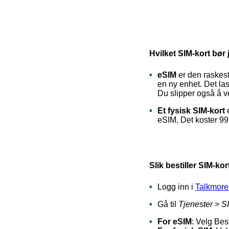
Hvilket SIM-kort bør
eSIM
er den raskest
en ny enhet. Det las
Du slipper også å ve
Et fysisk SIM-kort
eSIM. Det koster 99,
Slik bestiller SIM-kor
Logg inn i
Talkmore
Gå til
Tjenester
>
SI
For eSIM
: Velg Best