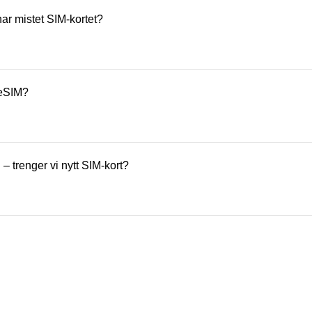
ortet i Talkmore-appen eller på Mine Sider.
har mistet SIM-kortet?
rt i Talkmore-appen eller på Mine Sider. Det gamle SIM-kortet slut
 at ingen andre kan bruke det.
 eSIM?
 taste inn *#06# i Telefon-appen – akkurat som om du skulle rin
. Hvis du ser en linje som heter EID, betyr det at mobilen din s
 – trenger vi nytt SIM-kort?
is det gamle SIM-kortet passer i den nye mobilen og fungerer so
aktivere et nytt eSIM til den nye mobilen.
IM-kortet kommer i tre størrelser i ett og samme kort. Du knekker