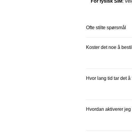
For fysisk SIM
: Ve
Ofte stilte spørsmål
Koster det noe å besti
Et fysisk SIM-kort kost
Hvor lang tid tar det å
Fysisk SIM-kort sende
Hvordan aktiverer jeg