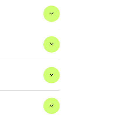
ter automatisk å virke når du
ge et nummer. Da får du opp
tøtter eSIM.
m det skal, kan du bruke det
 enkelt ut den størrelsen