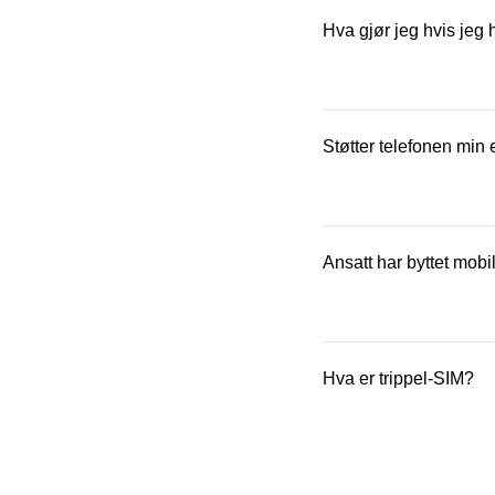
Du kan aktivere SIM-k
Se veiledning her
.
Hva gjør jeg hvis jeg 
Bestill et nytt SIM-ko
aktiverer det nye, slik
Støtter telefonen min
Det finner du ut ved å
informasjon om mobilen
Ansatt har byttet mobil
Ikke nødvendigvis. Hv
videre.
Hva er trippel-SIM?
Bruker du eSIM, må du 
Trippel-SIM betyr at S