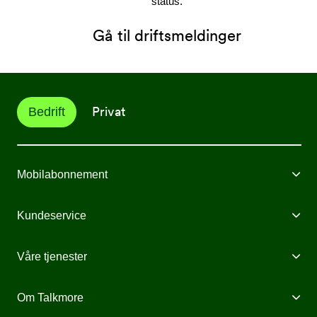
status.
Gå til driftsmeldinger
Privat
Bedrift
Mobilabonnement
Mobilabonnement
Kundeservice
IoT
Spørsmål og svar
Våre tjenester
Mobilt Bredbånd
Jobb i Talkmore Bedrift
Bedriftsnett
Om Talkmore
Priser
Kontakt oss