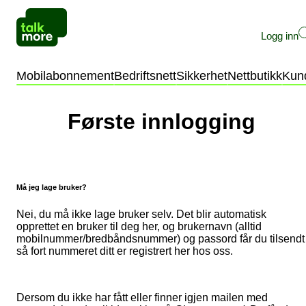
Logg inn
Privat
Bedrift
Mobilabonnement
Bedriftsnett
Sikkerhet
Nettbutikk
Kun
Kundeservice
Selvbetjening
Første innlogging
Må jeg lage bruker?
Nei, du må ikke lage bruker selv. Det blir automatisk
opprettet en bruker til deg her, og brukernavn (alltid
mobilnummer/bredbåndsnummer) og passord får du tilsendt
så fort nummeret ditt er registrert her hos oss.
Dersom du ikke har fått eller finner igjen mailen med