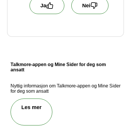
Ja
Nei
Hjelp oss å bli bedre! Fortell oss hva du er
misfornøyd med!
Vi behandler ikke kundehenvendelser som blir
sendt inn her.
Talkmore-appen og Mine Sider for deg som
ansatt
Nyttig informasjon om Talkmore-appen og Mine Sider
for deg som ansatt
Les mer