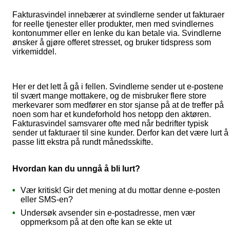
Fakturasvindel innebærer at svindlerne sender ut fakturaer
for reelle tjenester eller produkter, men med svindlernes
kontonummer eller en lenke du kan betale via. Svindlerne
ønsker å gjøre offeret stresset, og bruker tidspress som
virkemiddel.
Her er det lett å gå i fellen. Svindlerne sender ut e-postene
til svært mange mottakere, og de misbruker flere store
merkevarer som medfører en stor sjanse på at de treffer på
noen som har et kundeforhold hos netopp den aktøren.
Fakturasvindel samsvarer ofte med når bedrifter typisk
sender ut fakturaer til sine kunder. Derfor kan det være lurt å
passe litt ekstra på rundt månedsskifte.
Hvordan kan du unngå å bli lurt?
Vær kritisk! Gir det mening at du mottar denne e-posten
eller SMS-en?
Undersøk avsender sin e-postadresse, men vær
oppmerksom på at den ofte kan se ekte ut