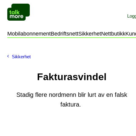
Logg
Privat
Bedrift
Mobilabonnement
Bedriftsnett
Sikkerhet
Nettbutikk
Kun
Sikkerhet
Fakturasvindel
Stadig flere nordmenn blir lurt av en falsk
faktura.