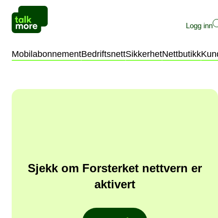
Logg inn
Privat
Bedrift
Mobilabonnement
Bedriftsnett
Sikkerhet
Nettbutikk
Kun
Sjekk om Forsterket nettvern er
aktivert