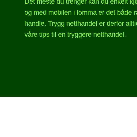
Det meste du trenger kan du enkelt kj
og med mobilen i lomma er det både ra
handle. Trygg netthandel er derfor allti
våre tips til en tryggere netthandel.