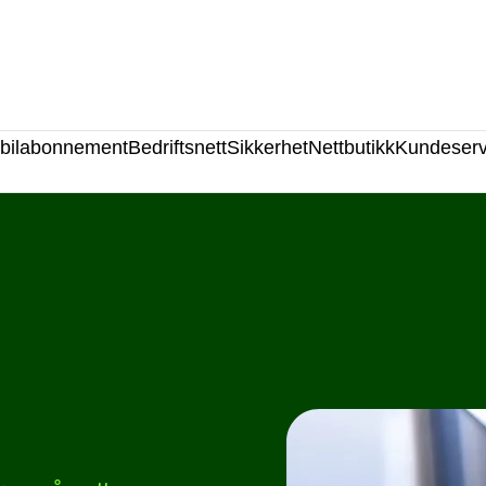
bilabonnement
Bedriftsnett
Sikkerhet
Nettbutikk
Kundeserv