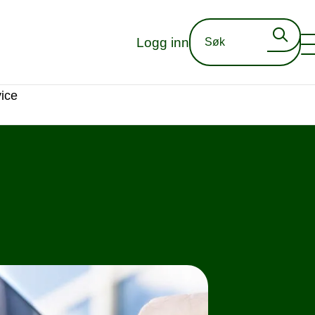
Logg inn
ice