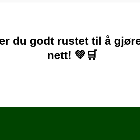
er du godt rustet til å gjø
nett! 💚🛒