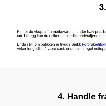
3
Finner du «kupp» fra merkevarer til under halv pris, bø
tatt. I tillegg kan du risikere at kredittkortdetaljene di
Er du i tvil om butikken er trygg? Sjekk
Forbrukertilsyn
virker for godt til å være sant, er det som regel nettopp
4. Handle f