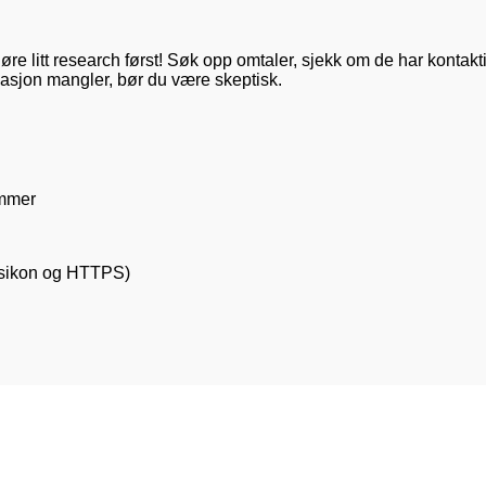
jøre litt research først! Søk opp omtaler, sjekk om de har konta
rmasjon mangler, bør du være skeptisk.
ummer
elåsikon og HTTPS)