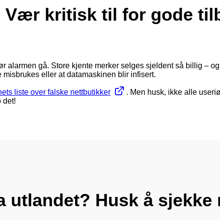
. Vær kritisk til for gode ti
r alarmen gå. Store kjente merker selges sjeldent så billig – og b
ne misbrukes eller at datamaskinen blir infisert.
ets liste over falske nettbutikker
. Men husk, ikke alle useri
 det!
ra utlandet? Husk å sjekke