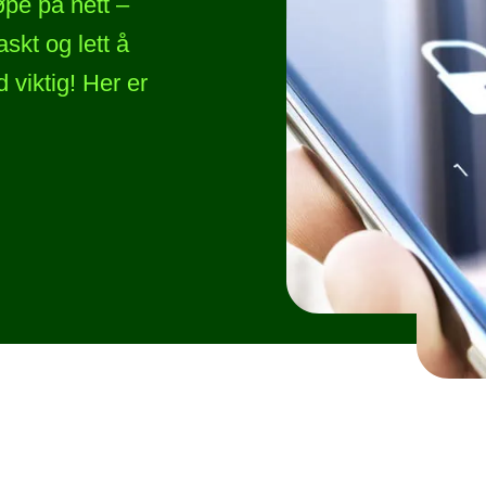
øpe på nett –
skt og lett å
d viktig! Her er