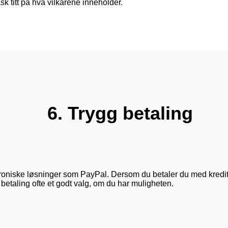
ask titt på hva vilkårene inneholder.
6. Trygg betaling
ktroniske løsninger som PayPal. Dersom du betaler du med kredittko
rt betaling ofte et godt valg, om du har muligheten.