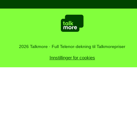
Ring til Utlandet
Om Talkmore
Presse
Vilkår, personvern og Cookies
2026 Talkmore · Full Telenor-dekning til Talkmorepriser
Innstillinger for cookies