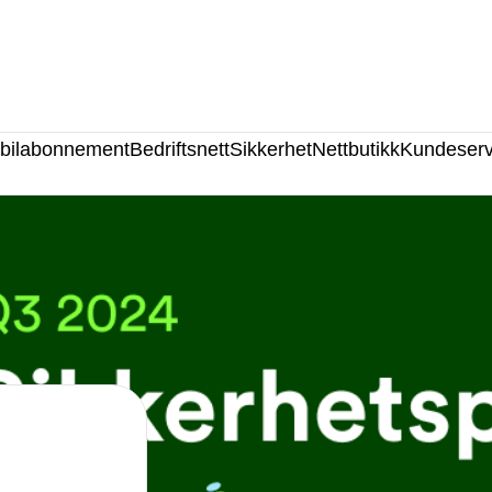
bilabonnement
Bedriftsnett
Sikkerhet
Nettbutikk
Kundeserv