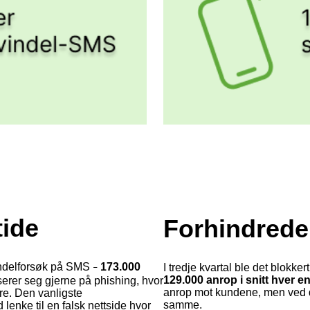
tide
Forhindrede
svindelforsøk på SMS
173.000
I tredje kvartal ble det blokke
–
129.000 anrop i snitt hver e
rer seg gjerne på phishing, hvor
anrop mot kundene, men ved 
ere. Den vanligste
samme.
enke til en falsk nettside hvor