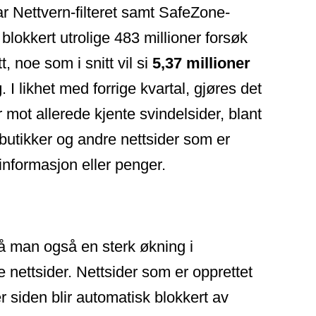
har Nettvern-filteret samt SafeZone-
or blokkert utrolige 483 millioner forsøk
tt,
noe som i snitt vil si
5,37 millioner
g
.
I likhet med forrige kvartal, gjøres det
r mot allerede kjente svindelsider, blant
tbutikker og andre nettsider som er
e informasjon eller penger.
så man også en sterk økning i
 nettsider. Nettsider som er opprettet
r siden blir automatisk blokkert av