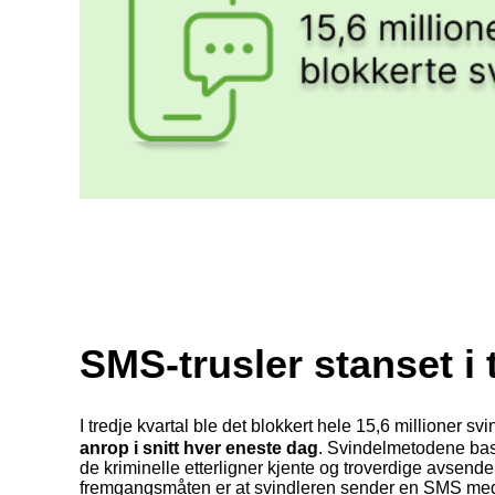
SMS-trusler stanset i 
I tredje kvartal ble det blokkert hele 15,6 millioner 
anrop i snitt hver eneste dag
. Sv
indelmetodene base
de kriminelle etterligner kjente og troverdige avsend
fremgangsmåten er at svindleren sender en SMS med l