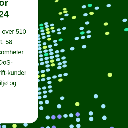
or
024
r over 510
t. 58
ksomheter
DDoS-
ift-kunder
ljø og