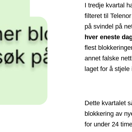
I tredje kvartal 
filteret til Telen
på svindel på ne
hver eneste da
flest blokkeringe
annet falske net
laget for å stjel
Dette kvartalet 
blokkering av nye
for under 24 time