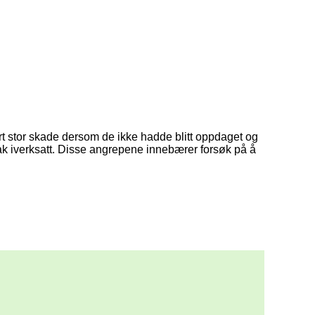
igital kriminialitet. Forsøkene er mange og de falske e-
sett at det har vært en rekke forsøk der kriminelle har sendt
i brukernavn, passord, BankID, eller annen personlig
 tre månedene kan man se at det i større grad har endret seg
or å bli stjålet eller at man er i ferd med å svindles. De
dt om å aktivere for eksempel antivirus program eller bekrefte
ort stor skade dersom de ikke hadde blitt oppdaget og
ltak iverksatt. Disse angrepene innebærer forsøk på å
verdig innhold. Ofte henvises det til reelle ansatte i
r en faktisk ansatt i selskapet. For eksempel måtte
gkampanje.