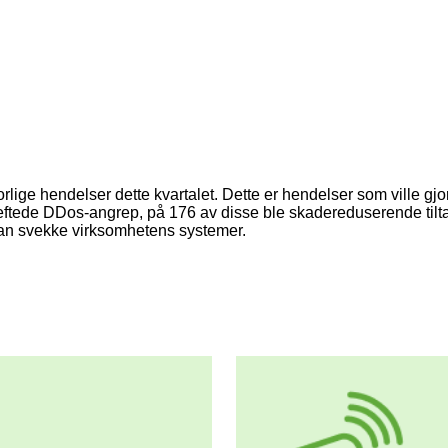
l som for bedrifter, og har blitt en av de vanligste formene for d
rdig og profesjonelt utseende. Spesielt dette kvartalet har man 
rk, eller Microsoft. Her er hensikten å få mottakeren til å oppg
et om at man har penger til gode eller skylder penger. De siste
 blir ofrene kontaktet med beskjed om at dataen deres står i fare f
eksperter og sier de tar kontakt for å hjelpe. Deretter blir man be
orlige hendelser dette kvartalet. Dette er hendelser som ville gj
 bekreftede DDos-angrep, på 176 av disse ble skadereduserende ti
kan svekke virksomhetens systemer.
svært troverdige. De har riktig logo, er godt formulerte og har tro
 troverdigheten dersom man søker opp avsender, og ser at dette e
er og advarte mot at deres navn ble misbrukt i en slik phishin