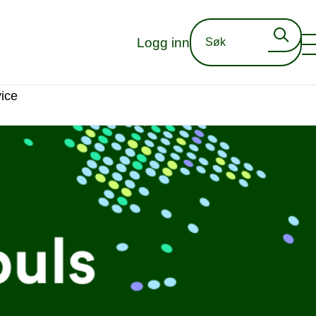
Logg inn
ice