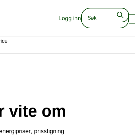
Logg inn
ice
r vite om
energipriser, prisstigning