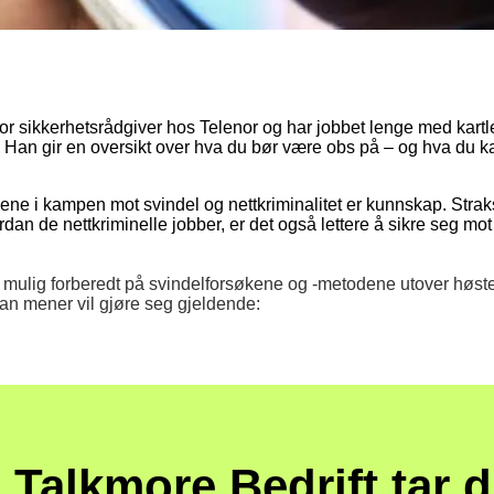
or sikkerhetsrådgiver hos Telenor og har jobbet lenge med kart
 Han gir en oversikt over hva du bør være obs på – og hva du kan 
ene i kampen mot svindel og nettkriminalitet er kunnskap. Straks 
rdan de nettkriminelle jobber, er det også lettere å sikre seg mot
st mulig forberedt på svindelforsøkene og -metodene utover høst
han mener vil gjøre seg gjeldende:
Talkmore Bedrift tar d