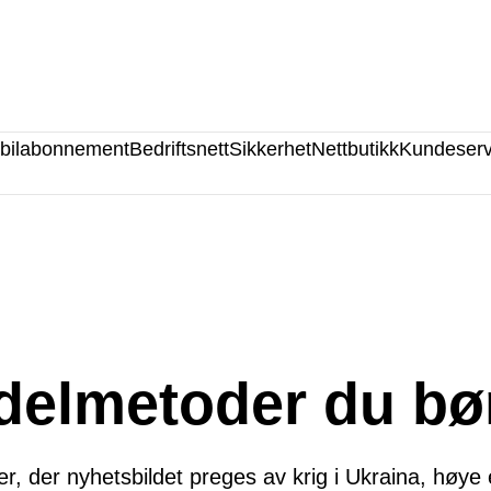
bilabonnement
Bedriftsnett
Sikkerhet
Nettbutikk
Kundeserv
delmetoder du bø
ider, der nyhetsbildet preges av krig i Ukraina, høye 