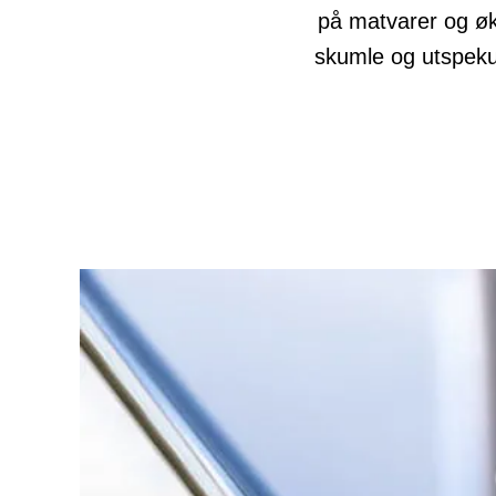
på matvarer og øk
skumle og utspekul