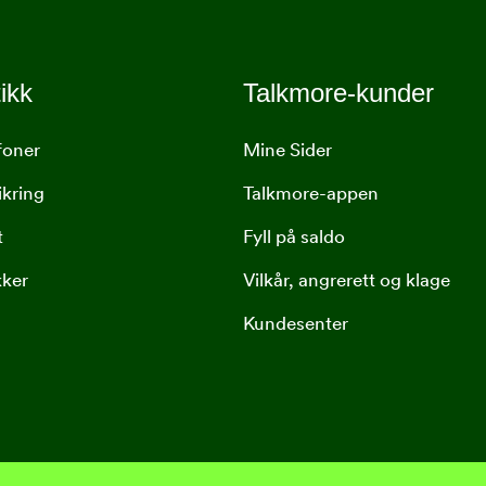
ikk
Talkmore-kunder
foner
Mine Sider
ikring
Talkmore-appen
t
Fyll på saldo
kker
Vilkår, angrerett og klage
Kundesenter