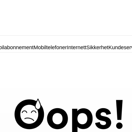
ilabonnement
Mobiltelefoner
Internett
Sikkerhet
Kundeser