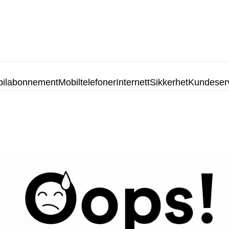
ilabonnement
Mobiltelefoner
Internett
Sikkerhet
Kundeser