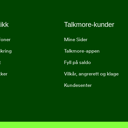
ikk
Talkmore-kunder
foner
Mine Sider
ikring
Talkmore-appen
t
Fyll på saldo
kker
Vilkår, angrerett og klage
Kundesenter